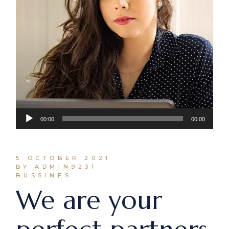
Audio
00:00
00:00
Player
5 OCTOBER 2021
BY ADMIN9231
BUSSINES
We are your