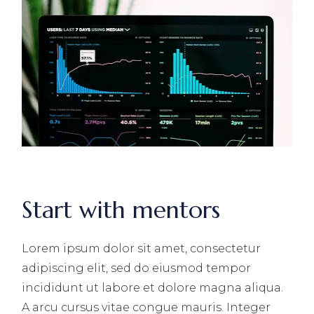
Start with mentors
Lorem ipsum dolor sit amet, consectetur
adipiscing elit, sed do eiusmod tempor
incididunt ut labore et dolore magna aliqua.
A arcu cursus vitae congue mauris. Integer