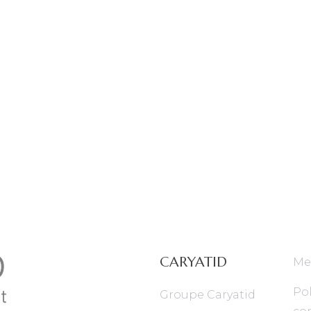
CARYATID
Me
Pol
Groupe Caryatid